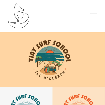
Studio de création graphique, organique & éthique
J’accompagne les projets porteurs de changement grâce à une communication visuelle impactante et engagée.