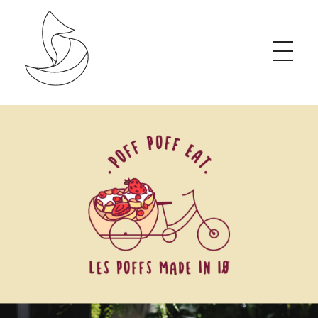
Studio de création graphique, organique & éthique
J’accompagne les projets porteurs de changement grâce à une communication visuelle impactante et engagée.