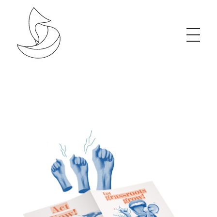
Studio de création graphique, organique & éthique
J’accompagne les projets porteurs de changement grâce à une communication visuelle impactante et engagée.