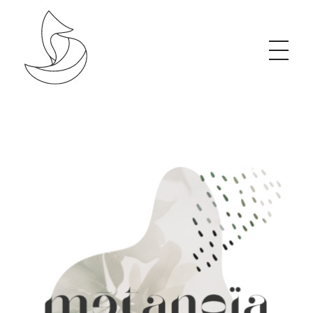
Studio de création graphique, organique & éthique
J’accompagne les projets porteurs de changement grâce à une communication visuelle impactante et engagée.