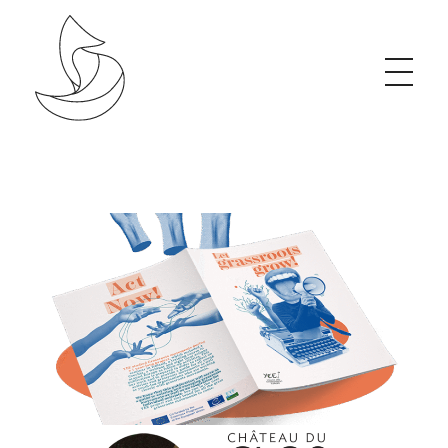
Studio de création graphique, organique & éthique
J’accompagne les projets porteurs de changement grâce à une communication visuelle impactante et engagée.